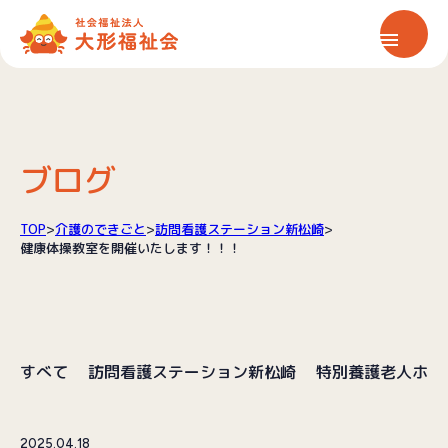
ホーム
大形福祉会について
ブログ
保育サービス
TOP
>
介護のできごと
>
訪問看護ステーション新松崎
>
健康体操教室を開催いたします！！！
介護サービス
情報公開
すべて
訪問看護ステーション新松崎
特別養護老人ホー
お知らせ
2025.04.18