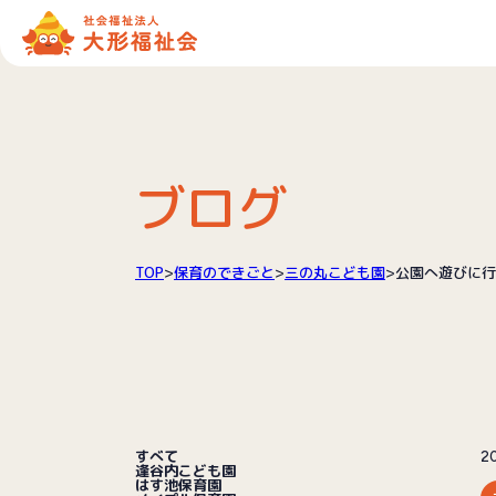
ブログ
TOP
>
保育のできごと
>
三の丸こども園
>
公園へ遊びに行
すべて
2
逢谷内こども園
はす池保育園