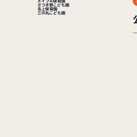
メイプル保育園
さつき野こども園
北上保育園
三の丸こども園