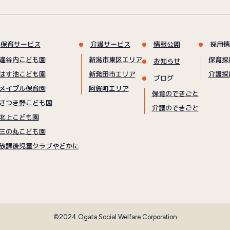
保育サービス
介護サービス
情報公開
採用情
逢谷内こども園
新潟市東区エリア
保育採
お知らせ
はす池こども園
新発田市エリア
介護採
ブログ
メイプル保育園
阿賀町エリア
保育のできごと
さつき野こども園
介護のできごと
北上こども園
三の丸こども園
放課後児童クラブやどかに
©2024 Ogata Social Welfare Corporation