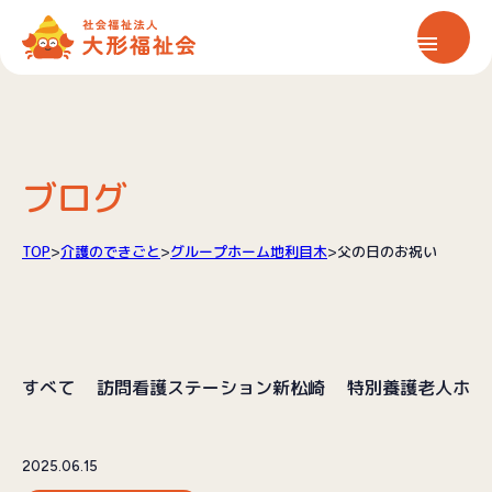
ホーム
大形福祉会について
ブログ
保育サービス
TOP
>
介護のできごと
>
グループホーム地利目木
>
父の日のお祝い
介護サービス
すべて
訪問看護ステーション新松崎
特別養護老人ホー
情報公開
お知らせ
2025.06.15