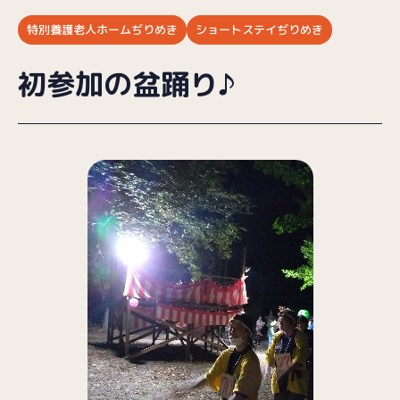
特別養護老人ホームぢりめき
ショートステイぢりめき
ブログ
初参加の盆踊り♪
採用情報
お問い合わせ
プライバシーポリシー
（受付時間／9:00〜18:00）
025-257-9633