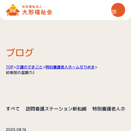
ホーム
大形福祉会について
ブログ
保育サービス
TOP
>
介護のできごと
>
特別養護老人ホームぢりめき
>
初参加の盆踊り♪
介護サービス
情報公開
すべて
訪問看護ステーション新松崎
特別養護老人ホー
お知らせ
2025.08.14