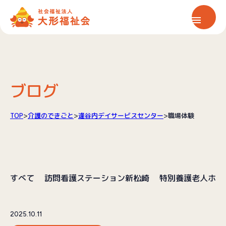
ホーム
大形福祉会について
ブログ
保育サービス
TOP
>
介護のできごと
>
逢谷内デイサービスセンター
>
職場体験
介護サービス
すべて
訪問看護ステーション新松崎
特別養護老人ホー
情報公開
お知らせ
2025.10.11