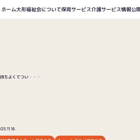
ホーム
大形福祉会について
保育サービス
介護サービス
情報公
持ちよくてつい・・・
25.11.16