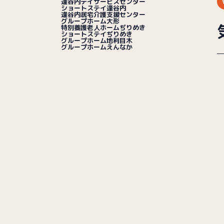
逢谷内デイサービスセンター
ショートステイ逢谷内
逢谷内居宅介護支援センター
グループホーム大形
特別養護老人ホームぢりめき
ショートステイぢりめき
グループホーム地利目木
グループホームえんなか