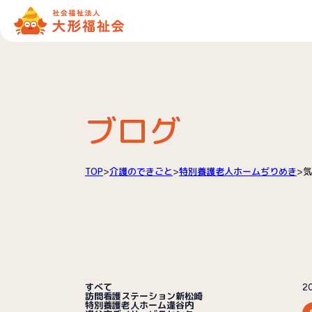
ブログ
TOP
>
介護のできごと
>
特別養護老人ホームぢりめき
>
気
すべて
20
訪問看護ステーション新松崎
特別養護老人ホーム逢谷内