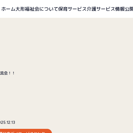
ホーム
大形福祉会について
保育サービス
介護サービス
情報公
流会！！
25.12.13