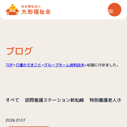
ホーム
大形福祉会について
ブログ
保育サービス
TOP
>
介護のできごと
>
グループホーム地利目木
>
初詣に行きました。
介護サービス
すべて
訪問看護ステーション新松崎
特別養護老人ホー
情報公開
お知らせ
2026.01.07