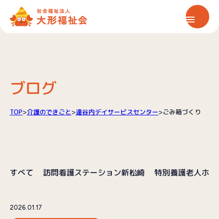
ホーム
大形福祉会について
ブログ
保育サービス
TOP
>
介護のできごと
>
逢谷内デイサービスセンター
>
ごみ箱づくり
介護サービス
すべて
訪問看護ステーション新松崎
特別養護老人ホー
情報公開
お知らせ
2026.01.17