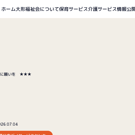
ホーム
大形福祉会について
保育サービス
介護サービス
情報公
に願いを ★★★
026.07.04