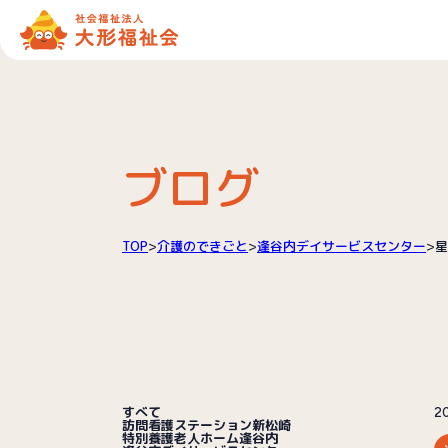
ブログ
TOP
>
介護のできごと
>
逢谷内デイサービスセンター
>
星
すべて
2
訪問看護ステーション新松崎
特別養護老人ホーム逢谷内