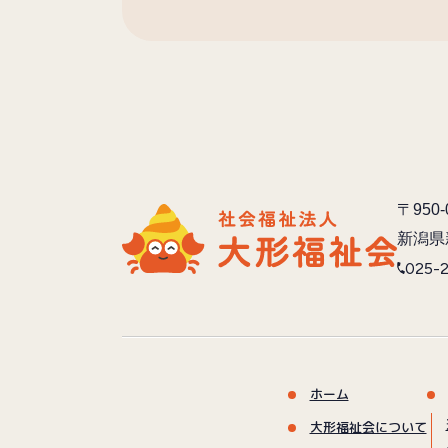
〒950-
新潟県
025-
ホーム
大形福祉会について