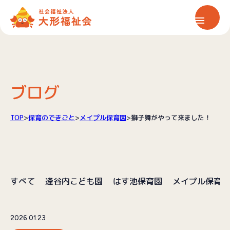
ホーム
大形福祉会について
ブログ
保育サービス
TOP
>
保育のできごと
>
メイプル保育園
>
獅子舞がやって来ました！
介護サービス
すべて
逢谷内こども園
はす池保育園
メイプル保育園
情報公開
お知らせ
2026.01.23