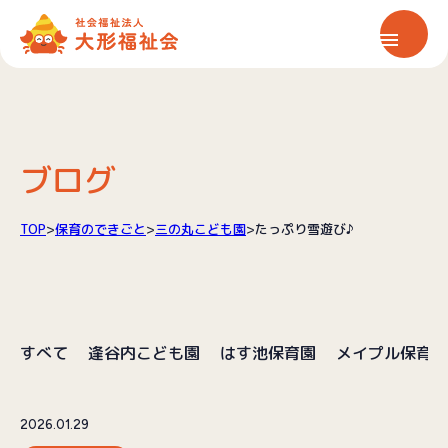
ホーム
大形福祉会について
ブログ
保育サービス
TOP
>
保育のできごと
>
三の丸こども園
>
たっぷり雪遊び♪
介護サービス
すべて
逢谷内こども園
はす池保育園
メイプル保育園
情報公開
お知らせ
2026.01.29